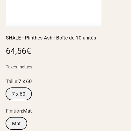
SHALE - Plinthes Ash - Boîte de 10 unités
Prix de vente
64,56€
Taxes inclues
Taille:
7 x 60
7 x 60
Finition:
Mat
Mat