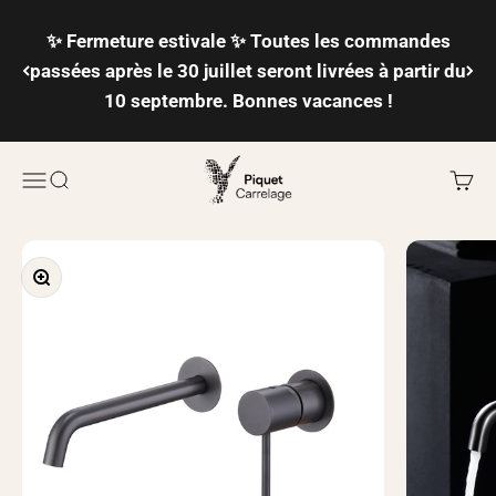
Passer au contenu
✨ Fermeture estivale ✨ Toutes les commandes
passées après le 30 juillet seront livrées à partir du
10 septembre. Bonnes vacances !
Piquet Carrelage
Ouvrir la navigation
Ouvrir la recherche
Voir l
Zoomer sur l'image