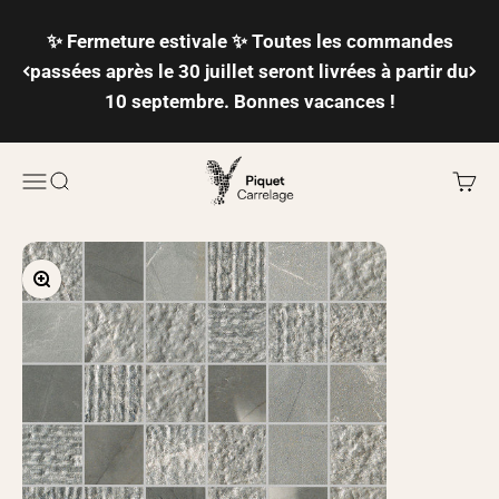
Passer au contenu
✨ Fermeture estivale ✨ Toutes les commandes
passées après le 30 juillet seront livrées à partir du
10 septembre. Bonnes vacances !
Piquet Carrelage
Ouvrir la navigation
Ouvrir la recherche
Voir l
Zoomer sur l'image