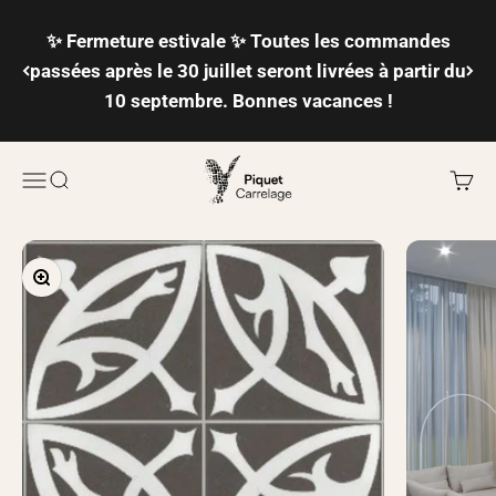
Passer au contenu
✨ Fermeture estivale ✨ Toutes les commandes
passées après le 30 juillet seront livrées à partir du
10 septembre. Bonnes vacances !
Piquet Carrelage
Ouvrir la navigation
Ouvrir la recherche
Voir l
Zoomer sur l'image