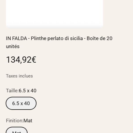
IN FALDA - Plinthe perlato di sicilia - Boîte de 20
unités
Prix de vente
134,92€
Taxes inclues
Taille:
6.5 x 40
6.5 x 40
Finition:
Mat