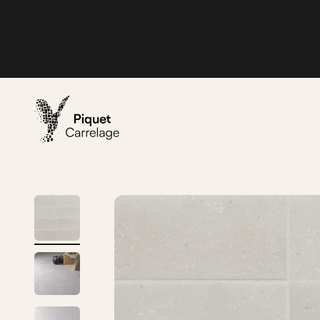
Passer au contenu
Piquet Carrelage