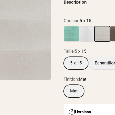
Description
Couleur:
5 x 15
5 x 15
5 x 15
5 x 15
5 
Taille:
5 x 15
5 x 15
Échantillo
Finition:
Mat
Mat
Livraison