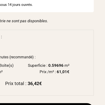
sous 14 jours ouvrés.
érie ne sont pas disponibles.
 :
chutes (recommandé) :
Boîte(s)
Superficie :
0.59696
m²
m²
Prix /m² :
61,01€
Prix total :
36,42€