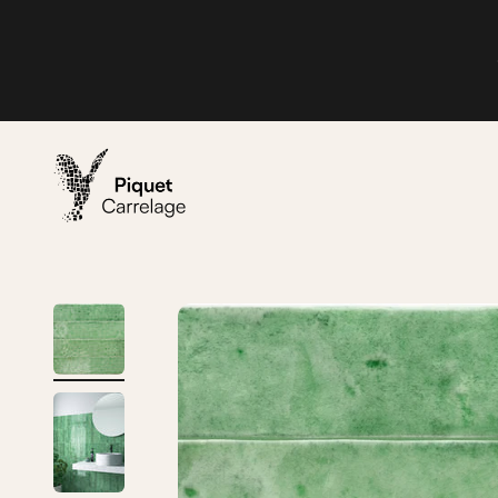
Passer au contenu
Piquet Carrelage