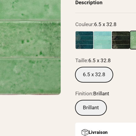
Description
Couleur:
6.5 x 32.8
6.5 x 32.8
6.5 x 32.8
6.5 x 32.8
6.
Taille:
6.5 x 32.8
6.5 x 32.8
Finition:
Brillant
Brillant
Livraison