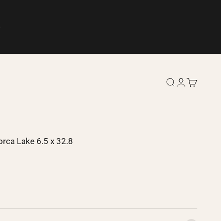
Ouvrir la reche
Ouvrir le co
Voir le pa
orca Lake 6.5 x 32.8