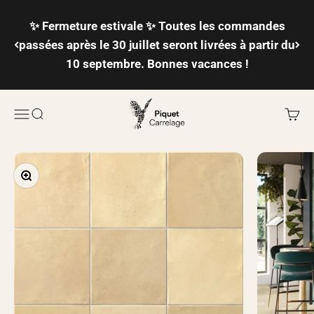
Passer au contenu
✨ Fermeture estivale ✨ Toutes les commandes
passées après le 30 juillet seront livrées à partir du
10 septembre. Bonnes vacances !
Piquet Carrelage
Ouvrir la navigation
Ouvrir la recherche
Voir l
Zoomer sur l'image