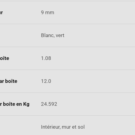
ur
9 mm
Blanc, vert
oîte
1.08
ar boîte
12.0
r boîte en Kg
24.592
Intérieur, mur et sol