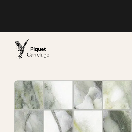
Passer au contenu
Piquet Carrelage