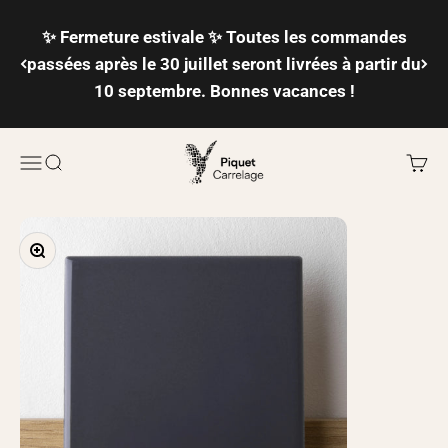
Passer au contenu
✨ Fermeture estivale ✨ Toutes les commandes
passées après le 30 juillet seront livrées à partir du
10 septembre. Bonnes vacances !
Piquet Carrelage
Ouvrir la navigation
Ouvrir la recherche
Voir l
Zoomer sur l'image