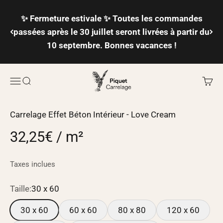
Passer au contenu
✨ Fermeture estivale ✨ Toutes les commandes
passées après le 30 juillet seront livrées à partir du
10 septembre. Bonnes vacances !
Piquet Carrelage
Ouvrir la navigation
Ouvrir la recherche
Voir l
Carrelage Effet Béton Intérieur - Love Cream
32,25€ / m²
Taxes inclues
Taille:
30 x 60
30 x 60
60 x 60
80 x 80
120 x 60