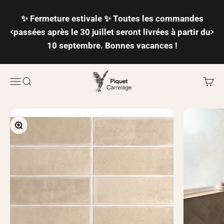
Passer au contenu
✨ Fermeture estivale ✨ Toutes les commandes
passées après le 30 juillet seront livrées à partir du
10 septembre. Bonnes vacances !
Piquet Carrelage
Ouvrir la navigation
Ouvrir la recherche
Voir l
Zoomer sur l'image